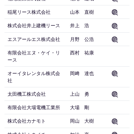
稲尾リース株式会社
山本 直樹
株式会社井上建機リース
井上 浩
エスアールエス株式会社
月野 公浩
有限会社エヌ・ケイ・リ
西村 祐康
ース
オーイタレンタル株式会
岡﨑 達也
社
太田機工株式会社
上山 勇
有限会社大場電機工業所
大場 剛
株式会社カナモト
岡山 大樹