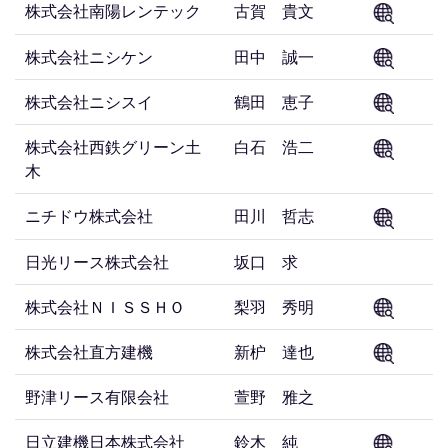
株式会社南陽レンテック
古賀 貴文
株式会社ニシケン
田中 誠一
株式会社ニシスイ
鶴田 恵子
株式会社西鉄グリーン土
白石 浩二
木
ニチドウ株式会社
田川 哲志
日光リース株式会社
坂口 求
株式会社ＮＩＳＳＨＯ
梨羽 秀明
株式会社直方建機
新枦 達也
野津リース有限会社
萱野 雅之
日立建機日本株式会社
鈴木 純