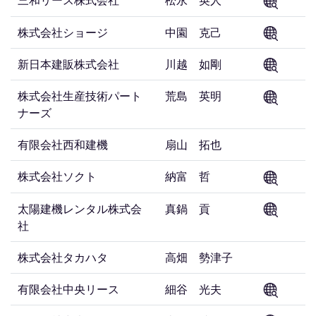
株式会社ショージ
中園 克己
新日本建販株式会社
川越 如剛
株式会社生産技術パート
荒島 英明
ナーズ
有限会社西和建機
扇山 拓也
株式会社ソクト
納富 哲
太陽建機レンタル株式会
真鍋 貢
社
株式会社タカハタ
高畑 勢津子
有限会社中央リース
細谷 光夫