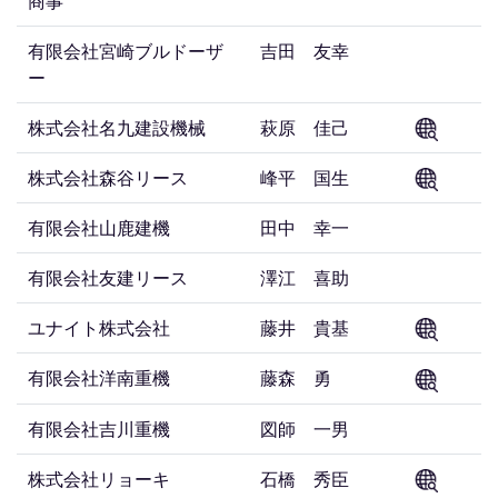
商事
有限会社宮崎ブルドーザ
吉田 友幸
ー
株式会社名九建設機械
萩原 佳己
株式会社森谷リース
峰平 国生
有限会社山鹿建機
田中 幸一
有限会社友建リース
澤江 喜助
ユナイト株式会社
藤井 貴基
有限会社洋南重機
藤森 勇
有限会社吉川重機
図師 一男
株式会社リョーキ
石橋 秀臣