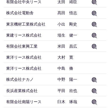
有限会社中央リース
太田 靖臣
株式会社電動舎
髙田 悟志
東京機材工業株式会社
小出 剛史
東建リース株式会社
埴生 健一
有限会社東興工業
米田 昌広
東洋リース株式会社
大村 寛
東洋リース株式会社
中島 脩
株式会社ナカノ
中野 陽一
長浜産業株式会社
平田 欣也
有限会社南陽リース
臼木 琢哉