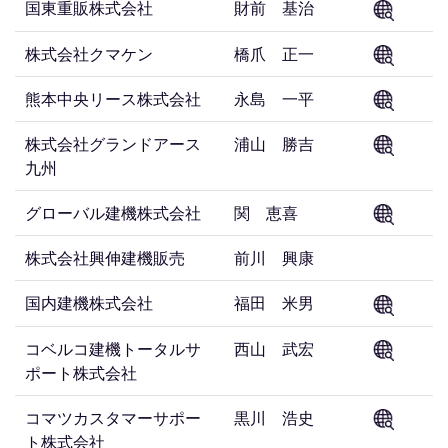
国東重販株式会社
財前 基治
株式会社クマケン
橋爪 正一
熊本中央リース株式会社
永島 一平
株式会社グランドアース
浦山 勝吉
九州
グローバル建機株式会社
関 恵喜
株式会社興伸建機販売
前川 興康
国内建機株式会社
福田 米男
コベルコ建機トータルサ
西山 武宏
ポート株式会社
コマツカスタマーサポー
黒川 浩史
ト株式会社