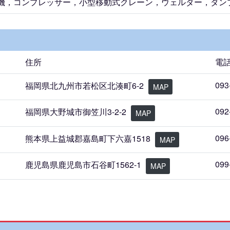
機，コンプレッサー，小型移動式クレーン，ウェルダー，ダン
住所
電
093
福岡県北九州市若松区北湊町6-2
MAP
092
福岡県大野城市御笠川3-2-2
MAP
096
熊本県上益城郡嘉島町下六嘉1518
MAP
099
鹿児島県鹿児島市石谷町1562-1
MAP