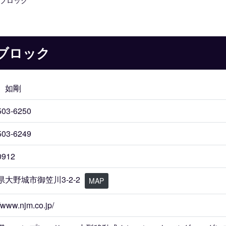
ブロック
ブロック
 如剛
503-6250
503-6249
0912
県大野城市御笠川3-2-2
MAP
//www.njm.co.jp/