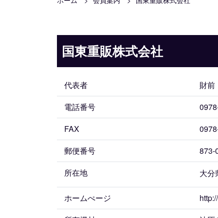
ホーム
会員案内
国東重販株式会社
国東重販株式会社
代表者
財前
電話番号
0978
FAX
0978
郵便番号
873-
所在地
大分県
ホームぺージ
http: