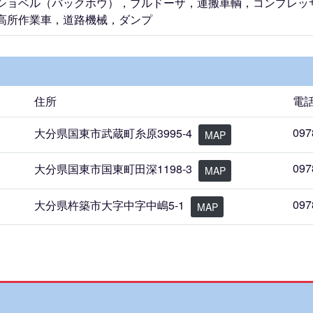
ショベル（バックホウ），ブルドーザ，運搬車輌，コンプレッ
高所作業車，道路機械，ダンプ
住所
電
097
大分県国東市武蔵町糸原3995-4
MAP
097
大分県国東市国東町田深1198-3
MAP
097
大分県杵築市大字中字中嶋5-1
MAP